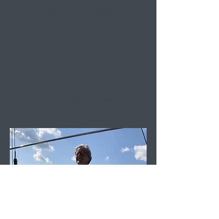
Roland Kellaway
Happy aan de wind
Leontine Kellaway
Happy voor de wind