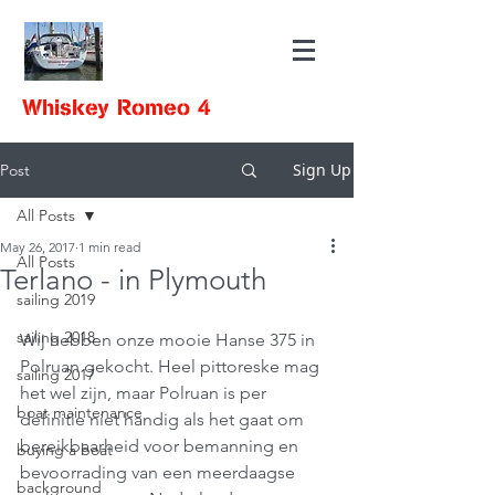
Whiskey Romeo 4
Sign Up
Post
All Posts
May 26, 2017
1 min read
All Posts
Terlano - in Plymouth
sailing 2019
sailing 2018
Wij hebben onze mooie Hanse 375 in 
Polruan gekocht. Heel pittoreske mag 
sailing 2017
het wel zijn, maar Polruan is per 
boat maintenance
definitie niet handig als het gaat om 
bereikbaarheid voor bemanning en 
buying a boat
bevoorrading van een meerdaagse 
background