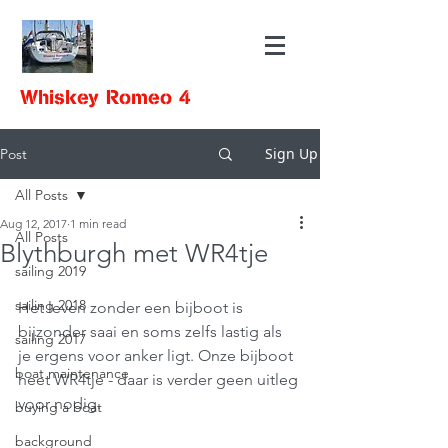
Whiskey Romeo 4
Sign Up
Post
All Posts
Aug 12, 2017
1 min read
All Posts
Blythburgh met WR4tje
sailing 2019
sailing 2018
Het leven zonder een bijboot is 
bijzonder saai en soms zelfs lastig als 
sailing 2017
je ergens voor anker ligt. Onze bijboot 
boat maintenance
heet WR4tje - daar is verder geen uitleg 
voor nodig. 
buying a boat
background