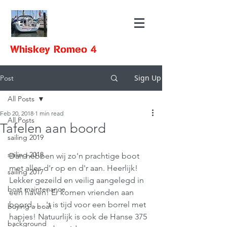
Whiskey Romeo 4
Sign Up
Post
All Posts
Feb 20, 2018
1 min read
All Posts
Tafelen aan boord
sailing 2019
sailing 2018
Dan hebben wij zo'n prachtige boot 
met alles d'r op en d'r aan. Heerlijk! 
sailing 2017
Lekker gezeild en veilig aangelegd in 
boat maintenance
een haven! Er komen vrienden aan 
boord . . . 't is tijd voor een borrel met 
buying a boat
hapjes! Natuurlijk is ook de Hanse 375 
background