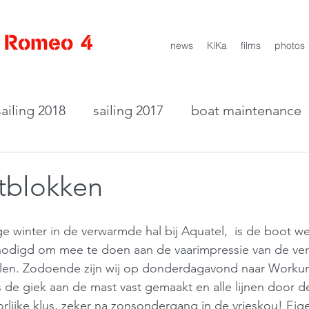
 Romeo 4
news
KiKa
films
photos
sailing 2018
sailing 2017
boat maintenance
ound
rtblokken
ge winter in de verwarmde hal bij Aquatel,  is de boot we
genodigd om mee te doen aan de vaarimpressie van de ve
 Zeilen. Zodoende zijn wij op donderdagavond naar Work
 de giek aan de mast vast gemaakt en alle lijnen door de
rlijke klus, zeker na zonsondergang in de vrieskou! Eige