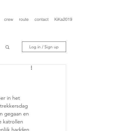
crew
route
contact
KiKa2019
Log in / Sign up
er in het 
rtrekkersdag 
um gegaan en 
 katrollen 
nlijk hadden 