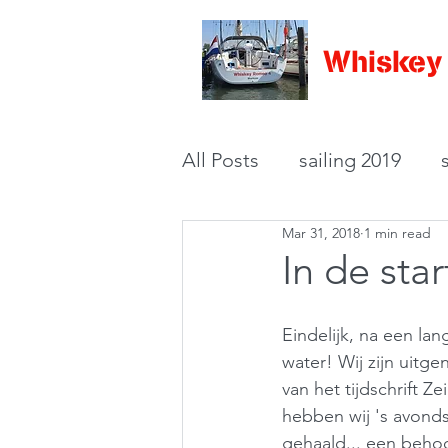
Whiskey
All Posts
sailing 2019
Mar 31, 2018
1 min read
buying a boat
backgr
In de sta
Eindelijk, na een lan
water! Wij zijn uit
van het tijdschrift
hebben wij 's avonds
gehaald... een behoo